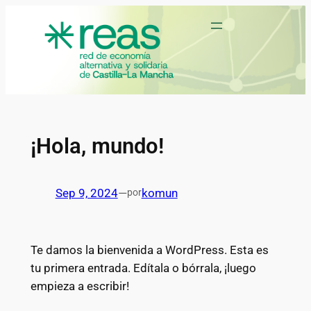
Saltar
al
contenido
¡Hola, mundo!
Sep 9, 2024
—
komun
por
Te damos la bienvenida a WordPress. Esta es
tu primera entrada. Edítala o bórrala, ¡luego
empieza a escribir!